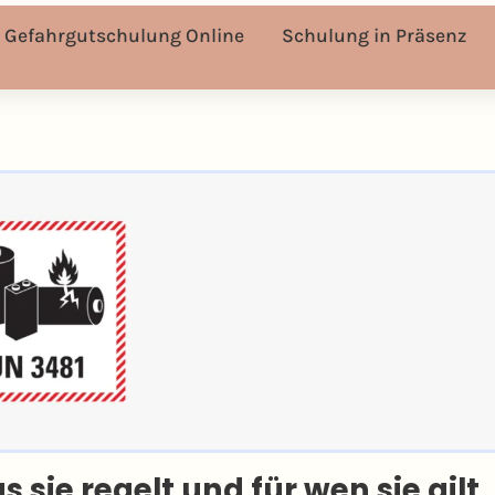
Gefahrgutschulung Online
Schulung in Präsenz
sie regelt und für wen sie gilt