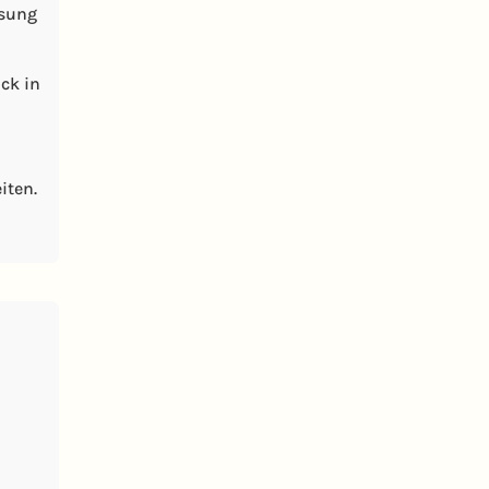
ösung
ck in
iten.