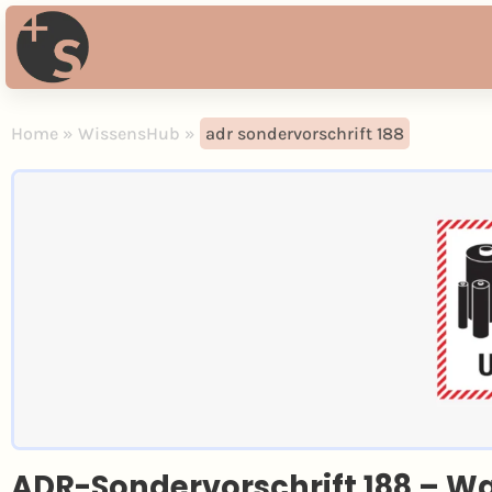
Home
»
WissensHub
»
adr sondervorschrift 188
ADR-Sondervorschrift 188 – Was 