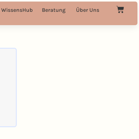
WissensHub
Beratung
Über Uns