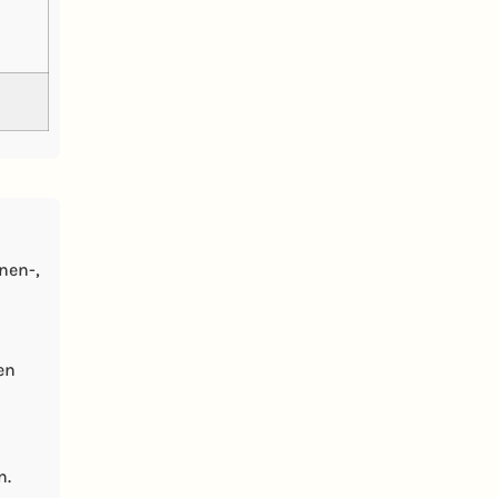
nen-,
en
n.