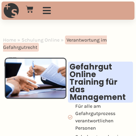
Gefahrgutschulung Online
Gefahrgutschulung Präsenz
Gefahrgut Beratung
Home
»
Schulung Online
»
Verantwortung im
Gefahrgutrecht
Gefahrgut
Online
Training für
das
Management
Für alle am
Gefahrgutprozess
verantwortlichen
Personen