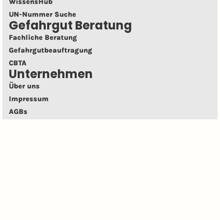
WissensHub
UN-Nummer Suche
Gefahrgut Beratung
Fachliche Beratung
Gefahrgutbeauftragung
CBTA
Unternehmen
Über uns
Impressum
AGBs
Datenschutz
Cookies anpassen
Widerrufs­belehrung
Nutzung der Lernplatt­form
SAFETY Training Plus GmbH
Anerkannt in Deutschland,