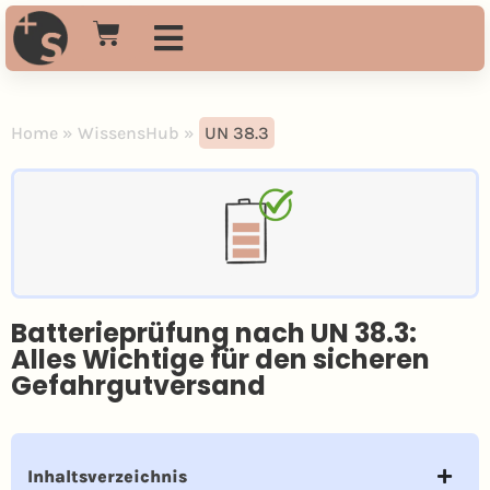
Gefahrgutschulung Online
Gefahrgutschulung Präsenz
Gefahrgut Beratung
Home
»
WissensHub
»
UN 38.3
Batterieprüfung nach UN 38.3:
Alles Wichtige für den sicheren
Gefahrgutversand
Inhaltsverzeichnis