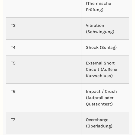
(Thermische
Prüfung)
T3
Vibration
(Schwingung)
T4
Shock (Schlag)
T5
External Short
Circuit (Äußerer
Kurzschluss)
T6
Impact / Crush
(Aufprall oder
Quetschtest)
T7
Overcharge
(Überladung)